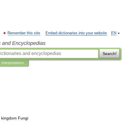
Remember this site
Embed dictionaries into your website
EN
s and Encyclopedias
Search!
Interpretations
kingdom
Fungi