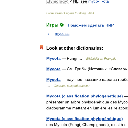
Etymology:
<
NL
;
see
myco
-
,
-
ota
From
formal
English
to
slang
.
2014
.
Игры ⚽
Поможем сделать НИР
mycosis
Look at other dictionaries:
Mycota
— Fungi …
Wikipédia en Français
Mycota
— См. Грибы (Источник: «Словар
Mycota
— научное название царства грибо
…
Словарь микробиологии
Mycota (classification phylogenetique)
— 
présenter un arbre phylogénétique des Mycot
cladogramme mettant en lumière les relatio
Mycota (classification phylogénétique)
— 
des Mycota (Fungi, Champignons), c est à di