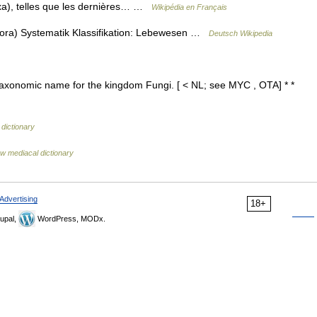
taxa), telles que les dernières… …
Wikipédia en Français
odora) Systematik Klassifikation: Lebewesen …
Deutsch Wikipedia
taxonomic name for the kingdom Fungi. [ < NL; see MYC , OTA] * *
 dictionary
w mediacal dictionary
Advertising
18+
upal,
WordPress, MODx.