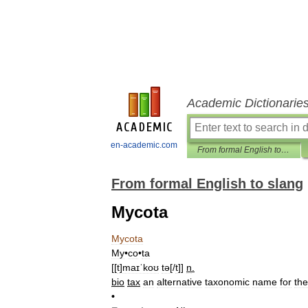
Academic Dictionarie
en-academic.com
From formal English to slang
From formal English to slang
Mycota
Mycota
My
•
co
•
ta
[[
t
]
maɪˈkoʊ
tə
[/
t
]]
n
.
bio
tax
an
alternative
taxonomic
name
for
the
•