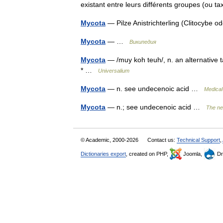
existant entre leurs différents groupes (ou 
Mycota
— Pilze Anistrichterling (Clitocybe 
Mycota
— …
Википедия
Mycota
— /muy koh teuh/, n. an alternative 
* …
Universalium
Mycota
— n. see undecenoic acid …
Medical
Mycota
— n.; see undecenoic acid …
The ne
© Academic, 2000-2026
Contact us:
Technical Support
,
Dictionaries export
, created on PHP,
Joomla,
Dr