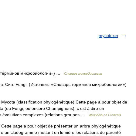
mycotoxin
ь терминов микробиологии») …
Словарь микробиологии
в. Син. Fungi. (Источник: «Словарь терминов микробиологии»)
Mycota (classification phylogénétique) Cette page a pour objet de
a (ou Fungi, ou encore Champignons), c est à dire un
ns évolutives complexes (relations groupes …
Wikipédia en Français
Cette page a pour objet de présenter un arbre phylogénétique
re un cladogramme mettant en lumière les relations de parenté